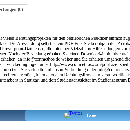
rtungen (0)
s vielen Beratungsprojekten für den betrieblichen Praktiker einfach z
ektes. Die Anwendung selbst ist ein PDF-File, Sie benötigen den Ac
nd Powerpoint-Dateien zu, die mit einer Vielzahl an Hilfestellungen vo
istet. Nach der Bestellung erhalten Sie einen Download-Link, über wel
 erhalten, an info@conmethos.de weiter und Sie erhalten umgehend di
nsere Lizenzbedingungen unter http://www.conmethos.com/pdf/Lizenz
ann setzen Sie sich bitte mit uns in Verbindung unter info@conmethos.
n mehreren großen, internationalen Beratungsfirmen an verantwortlicher
ürttemberg in Stuttgart und dort Studiengangsleiter im Studienzentr
Tweet