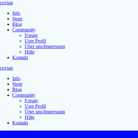
Zum
coviap
Inhalt
Info
springen
Store
Blog
Community
Forum
User Profil
Über uns/Impressum
Hilfe
Kontakt
coviap
Info
Store
Blog
Community
Forum
User Profil
Über uns/Impressum
Hilfe
Kontakt