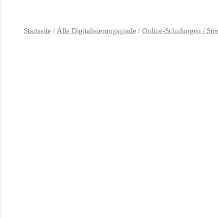
Startseite
/
Alle Digitalisierungsgrade
/
Online-Schulungen / Str