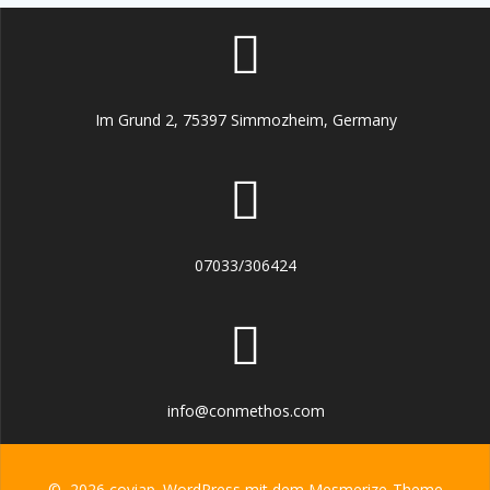
Im Grund 2, 75397 Simmozheim, Germany
07033/306424
info@conmethos.com
© 2026 coviap. WordPress mit dem
Mesmerize-Theme